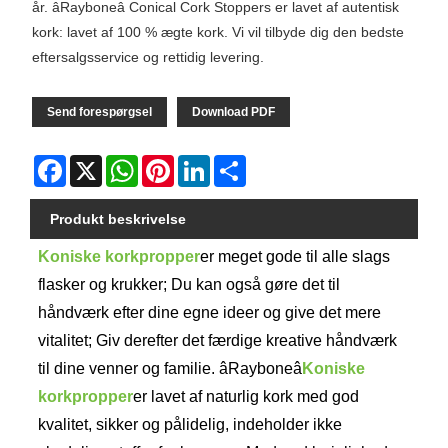
år. âRayboneâ Conical Cork Stoppers er lavet af autentisk
kork: lavet af 100 % ægte kork. Vi vil tilbyde dig den bedste
eftersalgsservice og rettidig levering.
Send forespørgsel
Download PDF
Facebook
X
WhatsApp
Pinterest
LinkedIn
Share
Produkt beskrivelse
Koniske korkpropper
er meget gode til alle slags
flasker og krukker; Du kan også gøre det til
håndværk efter dine egne ideer og give det mere
vitalitet; Giv derefter det færdige kreative håndværk
til dine venner og familie. âRayboneâ
Koniske
korkpropper
er lavet af naturlig kork med god
kvalitet, sikker og pålidelig, indeholder ikke