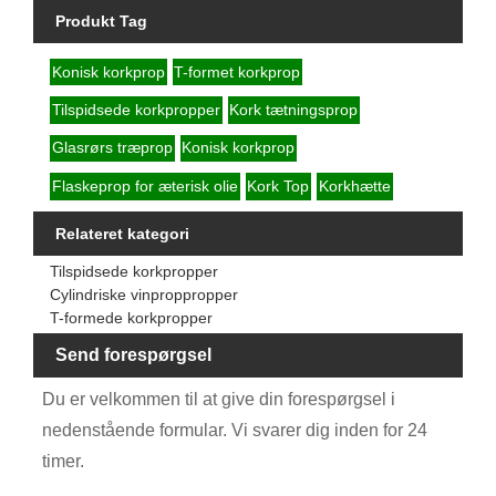
Produkt Tag
Konisk korkprop
T-formet korkprop
Tilspidsede korkpropper
Kork tætningsprop
Glasrørs træprop
Konisk korkprop
Flaskeprop for æterisk olie
Kork Top
Korkhætte
Relateret kategori
Tilspidsede korkpropper
Cylindriske vinproppropper
T-formede korkpropper
Send forespørgsel
Du er velkommen til at give din forespørgsel i
nedenstående formular. Vi svarer dig inden for 24
timer.