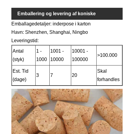
Emballering og levering af koniske
Emballagedetaljer: inderpose i karton
korkpropper
Havn: Shenzhen, Shanghai, Ningbo
Leveringstid:
Antal
1 -
1001 -
10001 -
>100.000
(styk)
1000
10000
100000
Est. Tid
Skal
3
7
20
(dage)
forhandles