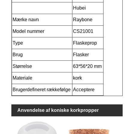
Hubei
Mærke navn
Raybone
Model nummer
CS21001
Type
Flaskeprop
Brug
Flasker
Størrelse
63*56*20 mm
Materiale
kork
Brugerdefineret rækkefølge
Acceptere
Anvendelse af koniske korkpropper