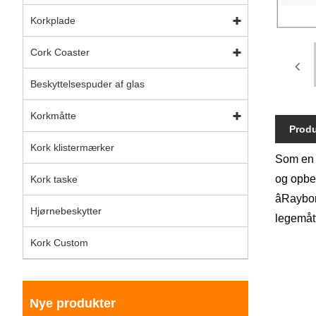
Korkplade
Cork Coaster
Beskyttelsespuder af glas
Korkmåtte
Produ
Kork klistermærker
Som en 
og opbev
Kork taske
âRaybo
Hjørnebeskytter
legemåt
Kork Custom
Nye produkter