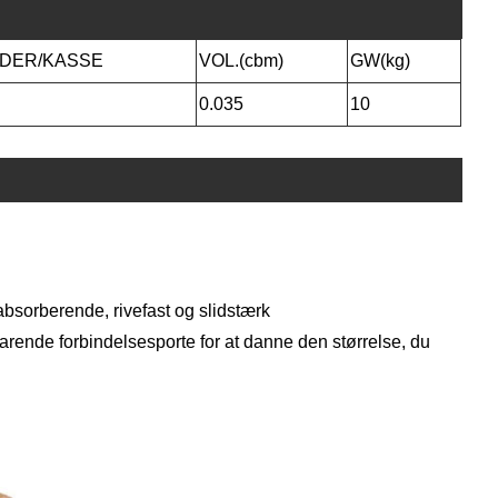
DER/KASSE
VOL.(cbm)
GW(kg)
0.035
10
absorberende, rivefast og slidstærk
arende forbindelsesporte for at danne den størrelse, du