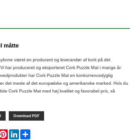
l måtte
ybone været en producent og leverandør af kork på det
 Vi har produceret og eksporteret Cork Puzzle Mat i mange år.
ovedprodukter har Cork Puzzle Mat en konkurrencedygtig
ker det meste af det europæiske og amerikanske marked. Hvis du
dste Cork Puzzle Mat med høj kvalitet og favorabel pris, så
l
Download PDF
hatsApp
Pinterest
LinkedIn
Share