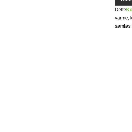
Dette
Ko
varme, 
sømløs 