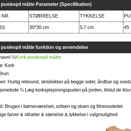
 puslespil måtte Parameter (Specifikation)
 NR.
STØRRELSE
TYKKELSE
PU
001
30*30 cm
0,7 cm
45
 puslespil måtte funktion og anvendelse
navnï ¼
Kork puslespil måtte
e: Kork
 Brun
er: Hurtig rebound, skridsikker på begge sider, åndbar og sved
smetode ¼ Læg korksplejsningspuden på jorden, tilslut de tilsv
il: Bruges i børneværelset, sofaen og stuen og fitnessstedet
ige farver & stilarter & størrelse & tykkelse i valgmulighed