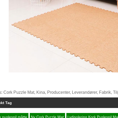
: Cork Puzzle Mat, Kina, Producenter, Leverandører, Fabrik, Til
ukt Tag
k puslespil måtte
Ny Cork Puzzle Mat
Lydisolering Kork Puslespil Ma