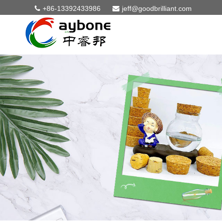
+86-13392433986
jeff@goodbrilliant.com