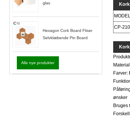
glas
Kork
MODEL
CP-21
Hexagon Cork Board Fliser
Selvklæbende Pin Board
Kork
Produkt
Alle nye produkter
Material
Farver:
Funktion
Påføring
ønsker
Bruges t
Forskell