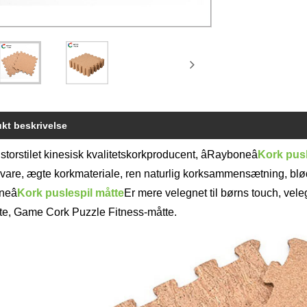
kt beskrivelse
storstilet kinesisk kvalitetskorkproducent, âRayboneâ
Kork pusl
are, ægte korkmateriale, ren naturlig korksammensætning, blød 
neâ
Kork puslespil måtte
Er mere velegnet til børns touch, vele
te, Game Cork Puzzle Fitness-måtte.