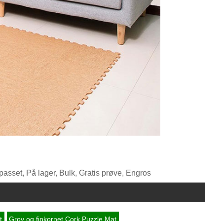
passet, På lager, Bulk, Gratis prøve, Engros
t
Grov og finkornet Cork Puzzle Mat