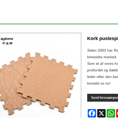
Kork puslespi
Siden 2003 har Ra
kinesiske marked.
Som et af vores h
prisfordel og dæk
leder efter den be
kontakt os nu!
Send forespørgse
Facebook
X
W