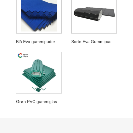
Blå Eva gummipuder med klamskum
Sorte Eva Gummipuder med Cling Foam
Grøn PVC gummiglas Shpping Pads med Cling Foam